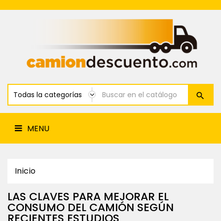
Renting
Cabeza
Tractora
MENU
Alquiler
Cabeza
Tractora
Venta
Y
Financiación
Tractoras
Renting
Furgonetas
MENU
Alquiler
Furgonetas
Alquiler
Y
Inicio
Renting
Semirremolques
LAS CLAVES PARA MEJORAR EL
Servicios
Calculadora
Financiación
Blog
Contacto
CONSUMO DEL CAMIÓN SEGÚN
de
seguros
RECIENTES ESTUDIOS