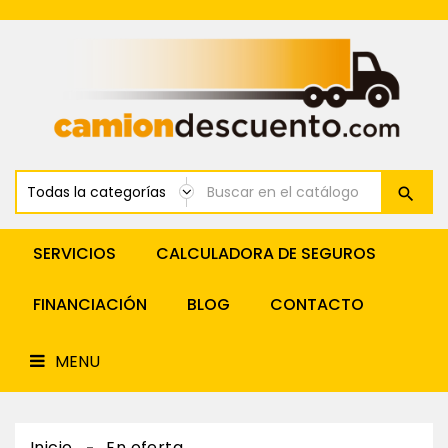
Renting
Cabeza
Tractora
MENU
Alquiler
Cabeza
Tractora
Venta
Y
Financiación
Tractoras
Renting
Furgonetas
SERVICIOS
CALCULADORA DE SEGUROS
Alquiler
Furgonetas
FINANCIACIÓN
BLOG
CONTACTO
Alquiler
Y
Renting
MENU
Semirremolques
Inicio
En oferta