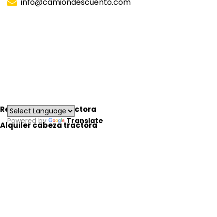
info@camiondescuento.com
Financiación
Tarjeta de carburante
Productos rebajados
Novedades
Contáctenos
Renting cabeza tractora
Powered by
Translate
Alquiler cabeza tractora
© 2026 - CamionDescuento.com -
webmaster Joan
Viso