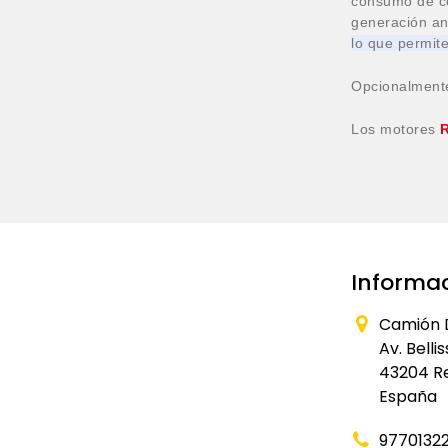
consumo de co
generación ant
lo que permit
Opcionalmente
Los motores
R
Informac
Camión 
Av. Belli
43204 R
España
9770132