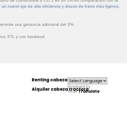
nsumo de combustible y CO
2
en un 3% en comparación con la
 un nuevo eje de alta eficiencia y discos de freno más ligeros,
permite una ganancia adicional del 3%.
ico XTL y con biodiesel.
Renting cabeza tractora
Powered by
Alquiler cabeza tractora
Translate