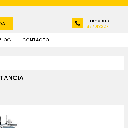
Llámenos
DA
977013227
BLOG
CONTACTO
STANCIA