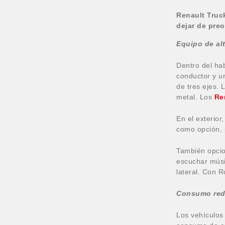
Renault Truck
dejar de preo
Equipo de al
Dentro del hab
conductor y u
de tres ejes.
L
metal.
Los
Re
En el exterior
como opción, 
También opcio
escuchar músi
lateral.
Con Ro
Consumo red
Los vehículos