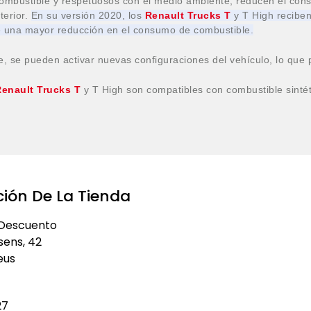
mbustible y respetuosos con el medio ambiente, reducen el co
erior.
En su versión 2020, los
Renault Trucks T
y T High reciben
e una mayor reducción en el consumo de combustible.
, se pueden activar nuevas configuraciones del vehículo, lo que 
enault Trucks T
y T High son compatibles con combustible sintét
ión De La Tienda
Descuento
Financiación
ssens, 42
Tarjeta de carburante
eus
Productos rebajados
27
Novedades