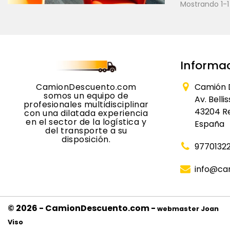
Mostrando 1-1 
Informac
CamionDescuento.com
Camión 
somos un equipo de
Av. Belli
profesionales multidisciplinar
43204 R
con una dilatada experiencia
en el sector de la logística y
España
del transporte a su
disposición.
9770132
info@ca
© 2026 - CamionDescuento.com -
webmaster Joan
Viso