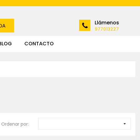
Llámenos
DA
977013227
BLOG
CONTACTO
Ordenar por:
