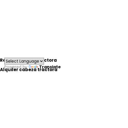
Financiación
Tarjeta de carburante
Productos rebajados
Novedades
Contáctenos
Renting cabeza tractora
Powered by
Translate
Alquiler cabeza tractora
© 2026 - CamionDescuento.com -
webmaster Joan
Viso