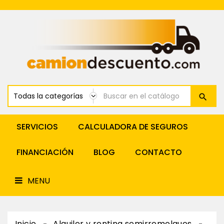
Renting
Cabeza
Tractora
MENU
Alquiler
Cabeza
Tractora
Venta
Y
Financiación
Tractoras
Renting
Furgonetas
SERVICIOS
CALCULADORA DE SEGUROS
Alquiler
Furgonetas
FINANCIACIÓN
BLOG
CONTACTO
Alquiler
Y
Renting
MENU
Semirremolques
Inicio
Alquiler y renting semirremolques