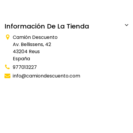
Información De La Tienda
Camión Descuento
Av. Bellissens, 42
43204 Reus
España
977013227
info@camiondescuento.com
Financiación
Tarjeta de carburante
Productos rebajados
Novedades