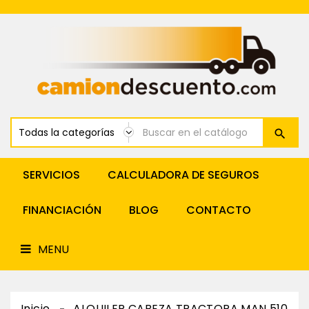
Renting
Cabeza
Tractora
MENU
Alquiler
Cabeza
Tractora
Venta
Y
Financiación
Tractoras
Renting
Furgonetas
SERVICIOS
CALCULADORA DE SEGUROS
Alquiler
Furgonetas
FINANCIACIÓN
BLOG
CONTACTO
Alquiler
Y
Renting
MENU
Semirremolques
Inicio
ALQUILER CABEZA TRACTORA MAN 510