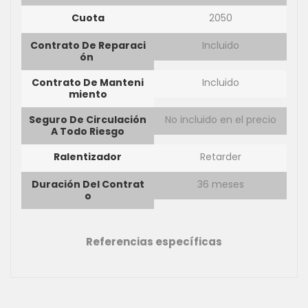
Cuota
2050
Contrato De Reparaci
Incluido
Ón
Contrato De Manteni
Incluido
Miento
Seguro De Circulación
No incluido en el precio
A Todo Riesgo
Ralentizador
Retarder
Duración Del Contrat
36 meses
O
Referencias específicas