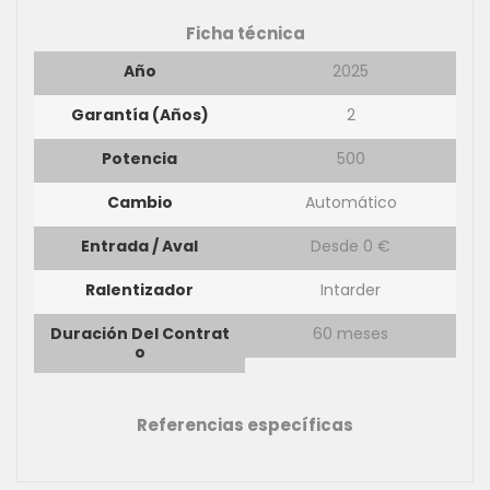
Ficha técnica
Año
2025
Garantía (años)
2
Potencia
500
Cambio
Automático
Entrada / Aval
Desde 0 €
Ralentizador
Intarder
Duración Del Contrat
60 meses
O
Referencias específicas