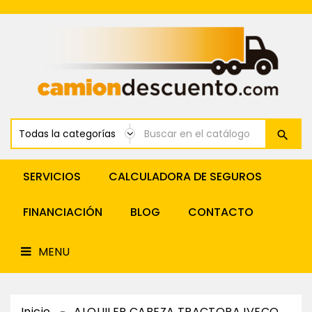
Renting
Cabeza
Tractora
MENU
Alquiler
Cabeza
Tractora
Venta
Y
Financiación
Tractoras
Renting
Furgonetas
SERVICIOS
CALCULADORA DE SEGUROS
Alquiler
Furgonetas
FINANCIACIÓN
BLOG
CONTACTO
Alquiler
Y
Renting
MENU
Semirremolques
Inicio
ALQUILER CABEZA TRACTORA IVECO